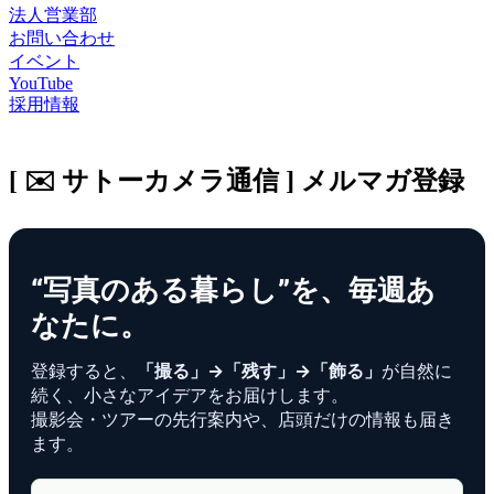
法人営業部
お問い合わせ
イベント
YouTube
採用情報
[ ✉️ サトーカメラ通信 ] メルマガ登録
“写真のある暮らし”を、毎週あ
なたに。
登録すると、
「撮る」→「残す」→「飾る」
が自然に
続く、小さなアイデアをお届けします。
撮影会・ツアーの先行案内や、店頭だけの情報も届き
ます。