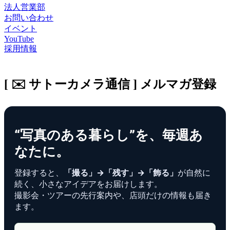
法人営業部
お問い合わせ
イベント
YouTube
採用情報
[ ✉️ サトーカメラ通信 ] メルマガ登録
“写真のある暮らし”を、毎週あ
なたに。
登録すると、
「撮る」→「残す」→「飾る」
が自然に
続く、小さなアイデアをお届けします。
撮影会・ツアーの先行案内や、店頭だけの情報も届き
ます。